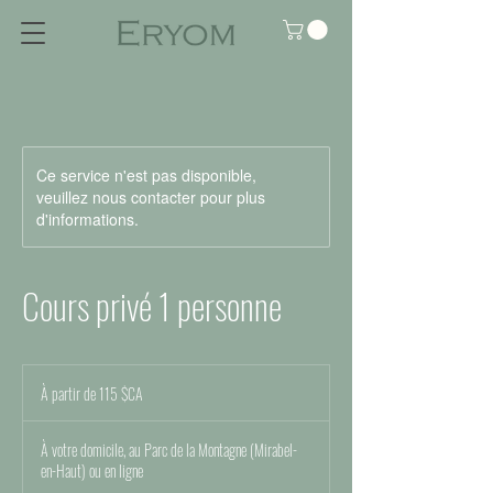
Ce service n'est pas disponible,
veuillez nous contacter pour plus
d'informations.
Cours privé 1 personne
À
partir
À partir de 115 $CA
de
115
dollars
canadiens
À votre domicile, au Parc de la Montagne (Mirabel-
en-Haut) ou en ligne