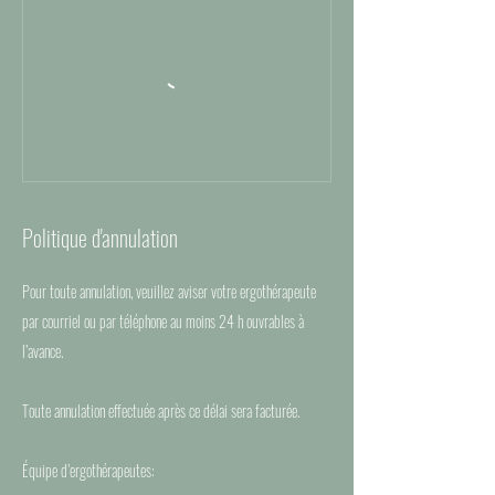
Politique d'annulation
Pour toute annulation, veuillez aviser votre ergothérapeute
par courriel ou par téléphone au moins 24 h ouvrables à
l’avance.
Toute annulation effectuée après ce délai sera facturée.
Équipe d’ergothérapeutes: