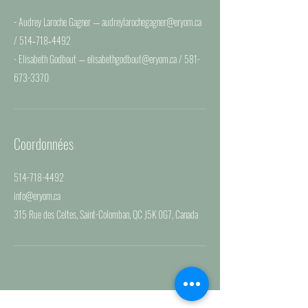
- Audrey Laroche Gagner — audreylarochegagner@eryom.ca
/ 514‑718‑4492
- Elisabeth Godbout — elisabethgodbout@eryom.ca / 581-
Coordonnées
514-718-4492
info@eryom.ca
315 Rue des Celtes, Saint-Colomban, QC J5K 0G7, Canada