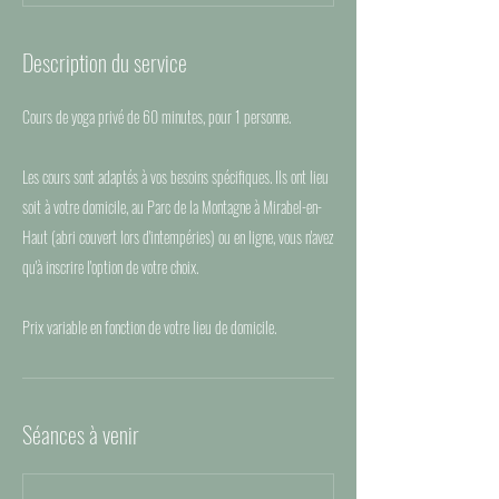
Description du service
Cours de yoga privé de 60 minutes, pour 1 personne.
Les cours sont adaptés à vos besoins spécifiques. Ils ont lieu
soit à votre domicile, au Parc de la Montagne à Mirabel-en-
Haut (abri couvert lors d'intempéries) ou en ligne, vous n'avez
qu'à inscrire l'option de votre choix.
Prix variable en fonction de votre lieu de domicile.
Séances à venir