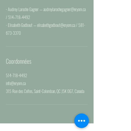
- Audrey Laroche Gagner — audreylarochegagner@eryom.ca
/ 514‑718‑4492
- Elisabeth Godbout — elisabethgodbout@eryom.ca / 581-
Coordonnées
514-718-4492
info@eryom.ca
315 Rue des Celtes, Saint-Colomban, QC J5K 0G7, Canada