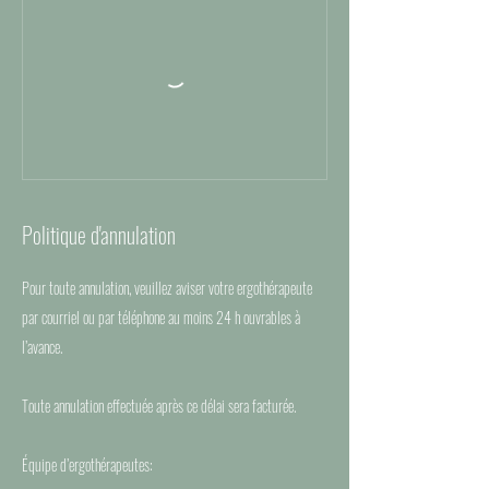
Politique d'annulation
Pour toute annulation, veuillez aviser votre ergothérapeute
par courriel ou par téléphone au moins 24 h ouvrables à
l’avance.
Toute annulation effectuée après ce délai sera facturée.
Équipe d’ergothérapeutes: