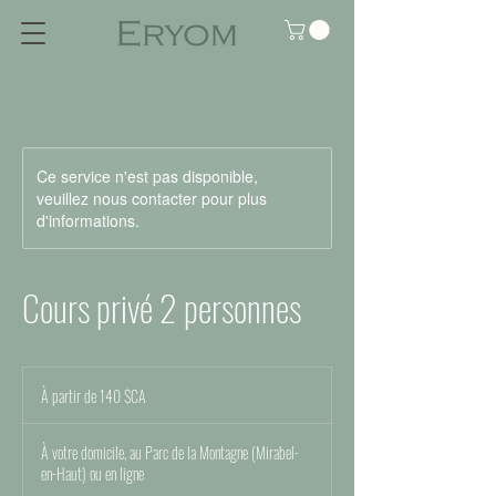
Ce service n'est pas disponible,
veuillez nous contacter pour plus
d'informations.
Cours privé 2 personnes
À
partir
À partir de 140 $CA
de
140
dollars
canadiens
À votre domicile, au Parc de la Montagne (Mirabel-
en-Haut) ou en ligne