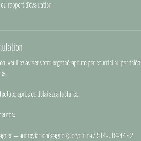
du rapport d'évaluation
nulation
on, veuillez aviser votre ergothérapeute par courriel ou par tél
nce.
fectuée après ce délai sera facturée.
peutes:
 Gagner — audreylarochegagner@eryom.ca / 514‑718‑4492