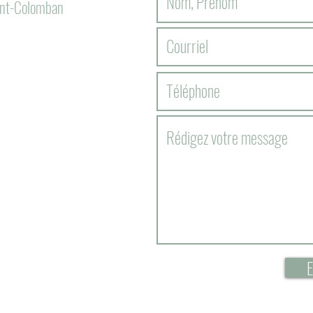
aint-Colomban
E