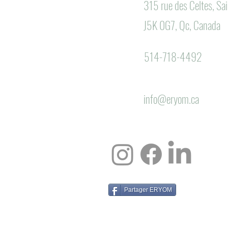
315 rue des Celtes, S
J5K 0G7, Qc, Canada
514-718-4492
info@eryom.ca
Partager ERYOM