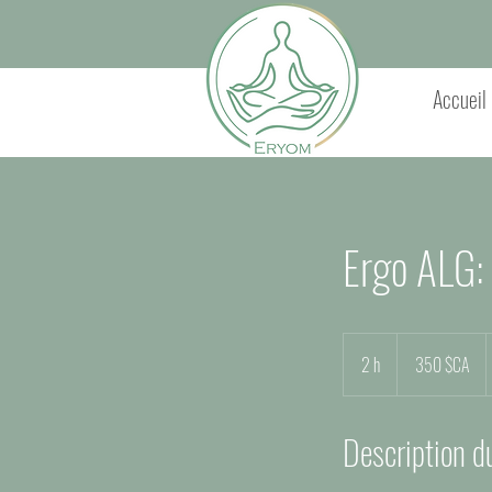
Accueil
Ergo ALG: 
350
dollars
2 h
2
350 $CA
canadiens
h
Description d