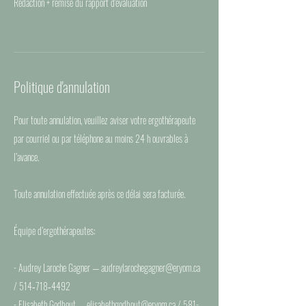
Rédaction + remise du rapport d'évaluation
Politique d'annulation
Pour toute annulation, veuillez aviser votre ergothérapeute
par courriel ou par téléphone au moins 24 h ouvrables à
l’avance.
Toute annulation effectuée après ce délai sera facturée.
Équipe d’ergothérapeutes:
- Audrey Laroche Gagner — audreylarochegagner@eryom.ca
/ 514‑718‑4492
- Elisabeth Godbout — elisabethgodbout@eryom.ca / 581-