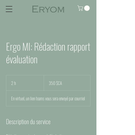
Ergo MI: Rédaction rapport
évaluation
350
dollars
2 h
2
350 $CA
canadiens
h
En virtuel, un lien teams vous sera envoyé par courriel
Description du service