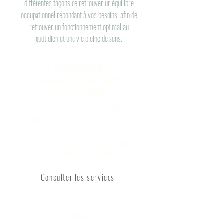
différentes façons de retrouver un équilibre
occupationnel répondant à vos besoins, afin de
retrouver un fonctionnement optimal au
quotidien et une vie pleine de sens.
ERGOTHÉRAPIE
​Santé mentale et neurodiversité
(virtuel seulement)
Services d'évaluation et d'intervention
individualisés en ergothérapie pour adolescents,
adultes et aînés, en téléréadaptation (virtuel) au
Québec, afin de vous aider à retrouver l'équilibre
occupationnel qui vous convient.​​​​
Consulter les services
YOGA