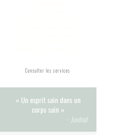
ET MÉDITATION
(virtuel et présentiel)
Cours de yoga et méditation en virtuel et en
présentiel, afin de retrouver le calme et la paix
d'esprit dans votre quotidien. Chaque cours
aborde une thématique différente, pour une vie
plus équilibrée, et une reconnexion corps-cœur-
esprit.
Consulter les services
« Un esprit sain dans un
corps sain »
- Juvénal