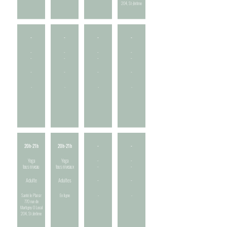
204, St-Jérôme
-
-
-
-
-
-
-
-
-
-
-
-
-
-
-
-
-
-
-
-
20h-21h
20h-21h
-
-
Yoga
Yoga
-
-
tous niveau
tous niveaux
-
-
Adulte
Adultes
-
-
Santé le Plaisir
En ligne
-
-
770 rue de
Martigny O Local
204, St-Jérôme