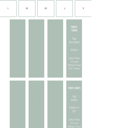
L
M
M
J
V
-
-
12h00-
13h00
-
-
-
-
-
-
Yoga
tous niveaux
-
-
-
Adultes
-
-
-
Santé le Plaisir
770 rue de
Martigny O Local
204, St-Jérôme
-
-
-
13h15-14h15
-
-
-
Yoga
-
-
-
douceur
-
-
-
Adultes et
50+
-
-
-
Santé le Plaisir
770 rue de
Martigny O Local