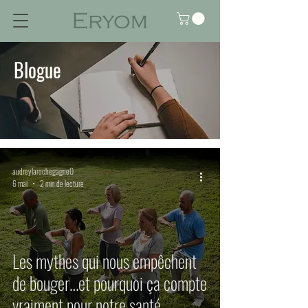
Blogue
audreylarochegagne0
6 mai
2 min de lecture
Les mythes qui nous empêchent
de bouger…et pourquoi ça compte
vraiment pour notre santé