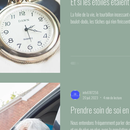
Et si les étoiles étaient
La folie de la vie, le tourbillon incessan
boulot-dodo, les tâches qui n'en finissent 
info6187256
20 juil. 2023
4 min de lecture
Prendre soin de soi en
Nous entendons fréquemment parler des
et ce de plus en plus avec la population q