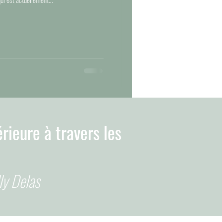
érieure à travers les
ly Delas