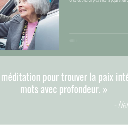
 méditation pour trouver la paix int
mots avec profondeur. »
- Nel