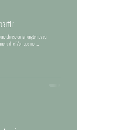
partir
 une phrase où j'ai longtemps eu
e la dire! Voir que moi,...