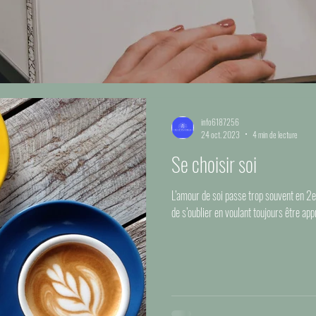
info6187256
24 oct. 2023
4 min de lecture
Se choisir soi
L’amour de soi passe trop souvent en 2e 
de s’oublier en voulant toujours être app