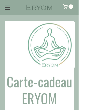
Carte-cadeau
ERYOM