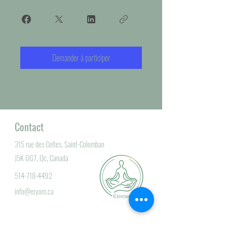
Demander à participer
Contact
315 rue des Celtes, Saint-Colomban
J5K 0G7, Qc, Canada
514-718-4492
info@eryom.ca