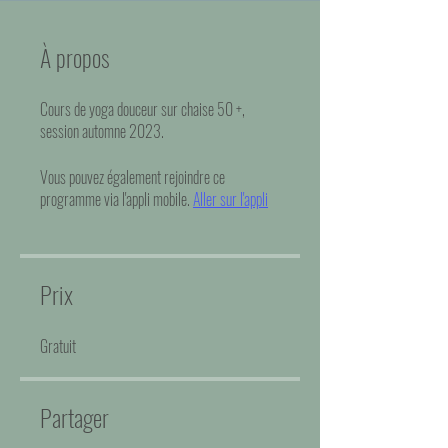
À propos
Cours de yoga douceur sur chaise 50 +,
session automne 2023.
Vous pouvez également rejoindre ce
programme via l'appli mobile.
Aller sur l'appli
Prix
Gratuit
Partager