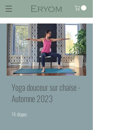
Yoga douceur sur chaise -
Automne 2023
14
étapes
14 étapes